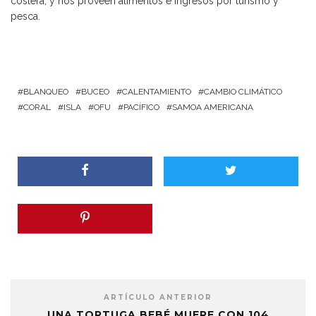
costera, y nos proveen alimentos e ingresos por turismo y
pesca.
BLANQUEO
BUCEO
CALENTAMIENTO
CAMBIO CLIMÁTICO
CORAL
ISLA
OFU
PACÍFICO
SAMOA AMERICANA
ARTÍCULO ANTERIOR
UNA TORTUGA BEBÉ MUERE CON 104