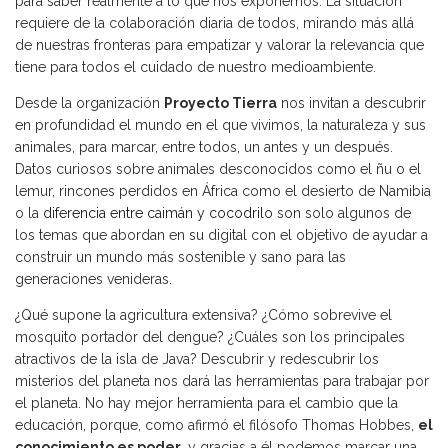
para saber realmente a lo que nos exponemos. La situación
requiere de la colaboración diaria de todos, mirando más allá
de nuestras fronteras para empatizar y valorar la relevancia que
tiene para todos el cuidado de nuestro medioambiente.
Desde la organización
Proyecto Tierra
nos invitan a descubrir
en profundidad el mundo en el que vivimos, la naturaleza y sus
animales, para marcar, entre todos, un antes y un después.
Datos curiosos sobre animales desconocidos como el ñu o el
lemur, rincones perdidos en África como el desierto de Namibia
o la
diferencia entre caimán y cocodrilo
son solo algunos de
los temas que abordan en su digital con el objetivo de ayudar a
construir un mundo más sostenible y sano para las
generaciones venideras.
¿Qué supone la agricultura extensiva? ¿Cómo sobrevive el
mosquito portador del dengue? ¿Cuáles son los principales
atractivos de la isla de Java? Descubrir y redescubrir los
misterios del planeta nos dará las herramientas para trabajar por
el planeta. No hay mejor herramienta para el cambio que la
educación, porque, como afirmó el filósofo Thomas Hobbes,
el
conocimiento es poder
, y gracias a él podemos marcar una