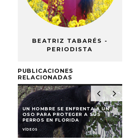
BEATRIZ TABARÉS -
PERIODISTA
PUBLICACIONES
RELACIONADAS
UN HOMBRE SE ENFRENTA A UN
ESP
OSO PARA PROTEGER A SUS
FRU
PERROS EN FLORIDA
PLÁ
VÍDEOS
NOTIC