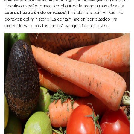
Ejecutivo español busca “combatir de la manera más eficaz la
sobreutilización de envases
”, ha detallado para El País una
portavoz del ministerio. La
contaminación por plástico
“ha
excedido ya todos los límites” para justificar este veto.