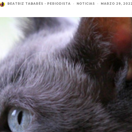
BEATRIZ TABARÉS - PERIODISTA
·
NOTICIAS
·
MARZO 29, 202