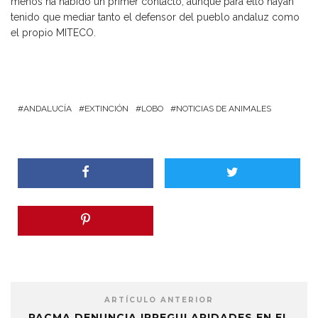
menos ha habido un primer contacto, aunque para ello hayan
tenido que mediar tanto el defensor del pueblo andaluz como
el propio MITECO.
ANDALUCÍA
EXTINCIÓN
LOBO
NOTICIAS DE ANIMALES
ARTÍCULO ANTERIOR
PACMA DENUNCIA IRREGULARIDADES EN EL