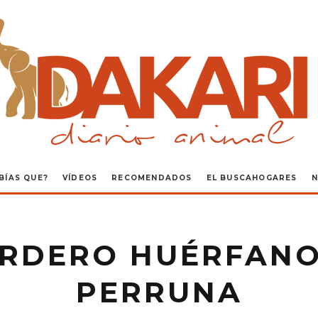
BÍAS QUE?
VÍDEOS
RECOMENDADOS
EL BUSCAHOGARES
N
ORDERO HUÉRFANO
PERRUNA