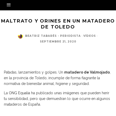
MALTRATO Y ORINES EN UN MATADERO
DE TOLEDO
BEATRIZ TABARÉS - PERIODISTA
·
VÍDEOS
·
SEPTIEMBRE 21, 2020
Equalia muestra las duras imágenes con las que defiende la necesidad de instalar
cámaras en todos los mataderos
Patadas, lanzamientos y golpes. Un
matadero de Valmojado
,
en la provincia de Toledo, incumple de forma flagrante la
normativa de bienestar animal, higiene y seguridad.
La
ONG Equalia
ha publicado unas imágenes que pueden herir
tu sensibilidad, pero que demuestran lo que ocurre en algunos
mataderos de España.