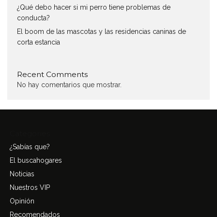
¿Qué debo hacer si mi perro tiene problemas de
conducta?
El boom de las mascotas y las residencias caninas de
corta estancia
Recent Comments
No hay comentarios que mostrar.
Categories
¿Sabías que?
El buscahogares
Noticias
Nuestros VIP
Opinión
Recomendados