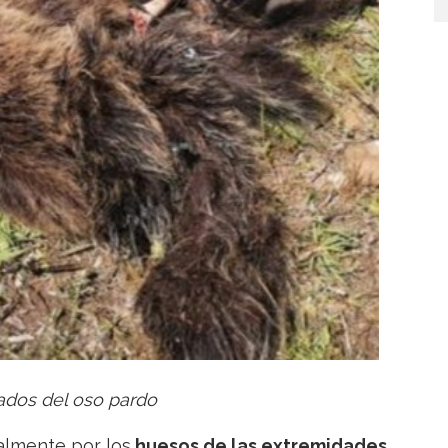
ados del oso pardo
almente por los
huesos de las extremidades