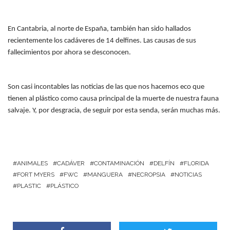
En Cantabria, al norte de España, también han sido hallados
recientemente los cadáveres de
14 delfines
. Las causas de sus
fallecimientos por ahora se desconocen.
Son casi incontables las noticias de las que nos hacemos eco que
tienen al plástico como causa principal de la muerte de nuestra fauna
salvaje. Y, por desgracia, de seguir por esta senda, serán muchas más.
ANIMALES
CADÁVER
CONTAMINACIÓN
DELFÍN
FLORIDA
FORT MYERS
FWC
MANGUERA
NECROPSIA
NOTICIAS
PLASTIC
PLÁSTICO