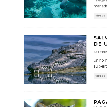
Imágen
manatíe
VÍDEOS
SAL
DE 
BEATRIZ
Un homb
su perr
VÍDEOS
PAG