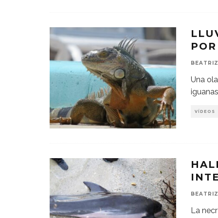
LLU
POR
BEATRIZ
Una ola
iguanas
VÍDEOS
HAL
INT
BEATRIZ
La necr