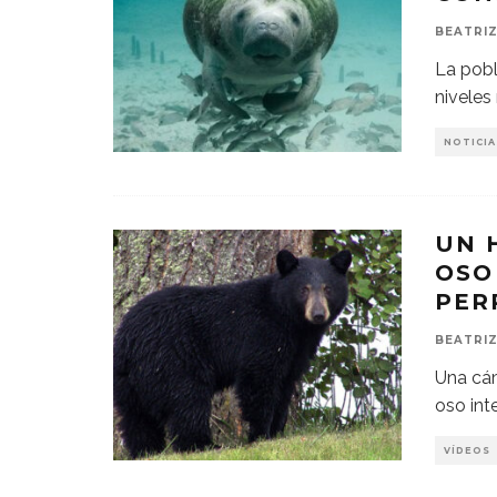
BEATRIZ
La pobl
niveles
NOTICIA
UN 
OSO
PER
BEATRIZ
Una cám
oso int
VÍDEOS