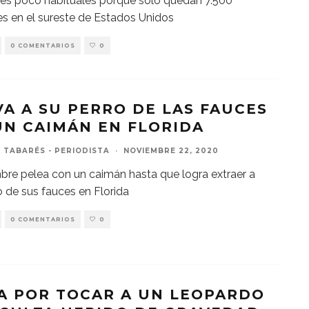
es poco habituales porque solo quedan 7.500
s en el sureste de Estados Unidos
0 COMENTARIOS
0
VA A SU PERRO DE LAS FAUCES
UN CAIMÁN EN FLORIDA
 TABARÉS - PERIODISTA
·
NOVIEMBRE 22, 2020
re pelea con un caimán hasta que logra extraer a
o de sus fauces en Florida
0 COMENTARIOS
0
A POR TOCAR A UN LEOPARDO