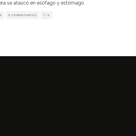
ra se atascó en esófago y estómago
S
0 COMENTARIOS
0