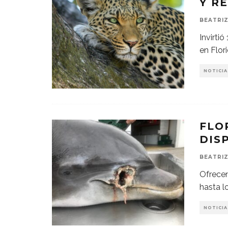
Y R
BEATRIZ
Invirti
en Flor
NOTICIA
FLO
DIS
BEATRIZ
Ofrecen
hasta l
NOTICIA