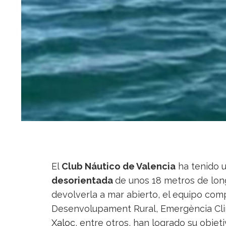
El
Club Náutico de
Valencia
ha tenido u
desorientada
de unos 18 metros de lon
devolverla a mar abierto, el equipo comp
Desenvolupament Rural, Emergència Climà
Xaloc
, entre otros, han logrado su objet