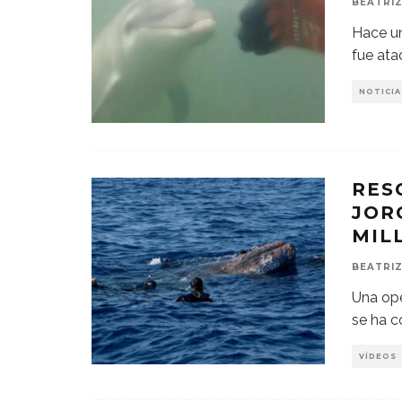
BEATRIZ
Hace un
fue ata
NOTICIA
RES
JOR
MIL
BEATRIZ
Una ope
se ha c
VÍDEOS