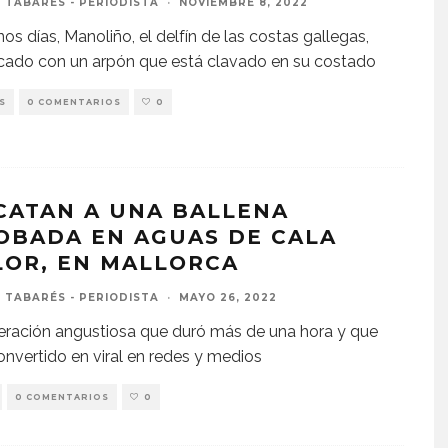
 TABARÉS - PERIODISTA
·
NOVIEMBRE 8, 2022
os días, Manoliño, el delfín de las costas gallegas,
cado con un arpón que está clavado en su costado
S
0 COMENTARIOS
0
CATAN A UNA BALLENA
OBADA EN AGUAS DE CALA
LOR, EN MALLORCA
 TABARÉS - PERIODISTA
·
MAYO 26, 2022
ración angustiosa que duró más de una hora y que
onvertido en viral en redes y medios
0 COMENTARIOS
0