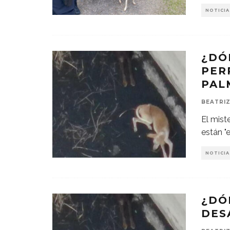
NOTICIA
¿DÓ
PER
PAL
BEATRIZ
El mist
están "
NOTICIA
¿DÓ
DES