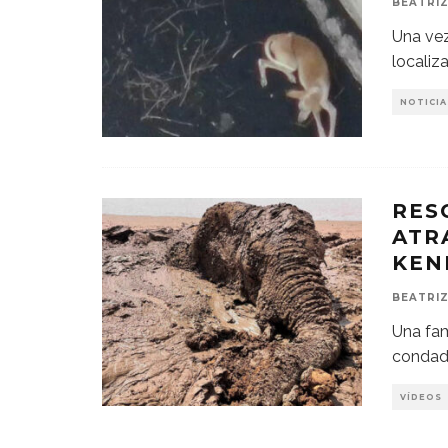
BEATRIZ
Una vez
localiz
NOTICIA
RES
ATR
KEN
BEATRIZ
Una fam
condado
VÍDEOS