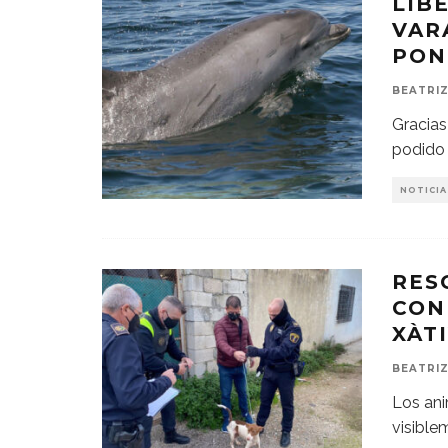
LIB
VAR
PON
BEATRIZ
Gracias
podido 
NOTICIA
RES
CON
XÀT
BEATRIZ
Los ani
visible