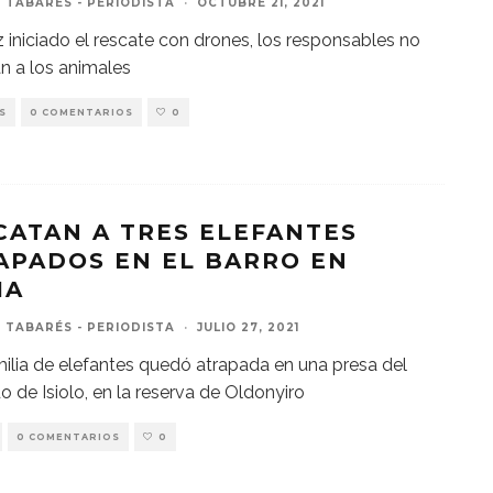
 TABARÉS - PERIODISTA
·
OCTUBRE 21, 2021
 iniciado el rescate con drones, los responsables no
an a los animales
S
0 COMENTARIOS
0
CATAN A TRES ELEFANTES
APADOS EN EL BARRO EN
IA
 TABARÉS - PERIODISTA
·
JULIO 27, 2021
ilia de elefantes quedó atrapada en una presa del
 de Isiolo, en la reserva de Oldonyiro
0 COMENTARIOS
0