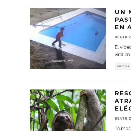
UN 
PAS
EN 
BEATRIZ
El víde
viral en
VÍDEOS
RES
ATR
ELÉ
BEATRIZ
Te most