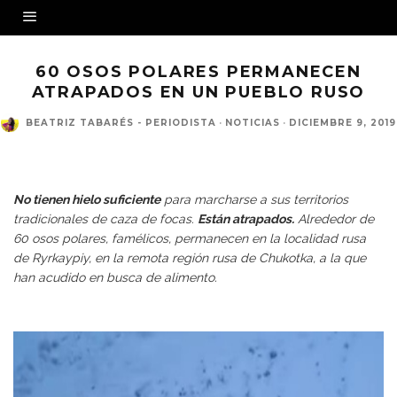
60 OSOS POLARES PERMANECEN
ATRAPADOS EN UN PUEBLO RUSO
BEATRIZ TABARÉS - PERIODISTA
·
NOTICIAS
·
DICIEMBRE 9, 2019
Famélicos y hambrientos, mantienen en alerta a la localidad de Ryrkaypiy, donde están
atrapados
No tienen hielo suficiente
para marcharse a sus territorios
tradicionales de caza de focas.
Están atrapados.
Alrededor de
60
osos polares
, famélicos, permanecen en la localidad rusa
de Ryrkaypiy, en la remota región rusa de Chukotka, a la que
han acudido en busca de alimento.