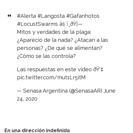
#Alerta
#Langosta
#Gafanhotos
#LocustSwarms
âš ï¸ðŸ¦—
Mitos y verdades de la plaga:
¿Apareció de la nada? ¿Atacan a las
personas? ¿De qué se alimentan?
¿Cómo se las controla?
Las respuestas en este video ðŸ‘‡
pic.twitter.com/mut1Lr5itM
— Senasa Argentina (@SenasaAR)
June
24, 2020
En una dirección indefinida