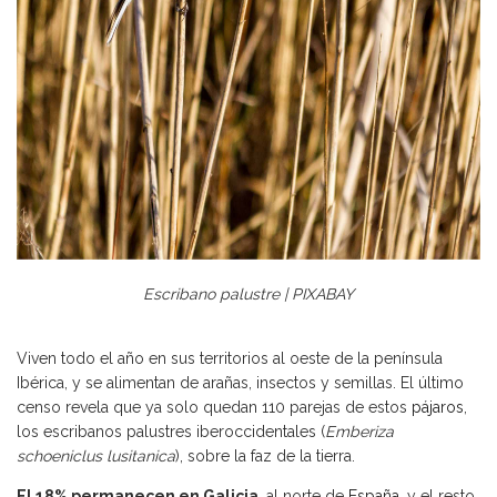
Escribano palustre | PIXABAY
Viven todo el año en sus territorios al oeste de la península
Ibérica, y se alimentan de arañas, insectos y semillas. El último
censo revela que ya solo quedan 110 parejas de estos
pájaros
,
los escribanos palustres iberoccidentales (
Emberiza
schoeniclus lusitanica
), sobre la faz de la tierra.
El 18% permanecen en Galicia
, al norte de
España
, y el resto,