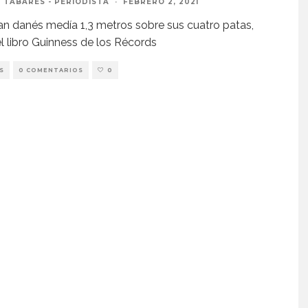
 TABARÉS - PERIODISTA
·
FEBRERO 2, 2021
an danés medía 1,3 metros sobre sus cuatro patas,
l libro Guinness de los Récords
S
0 COMENTARIOS
0