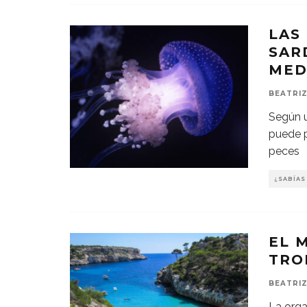
LAS
SAR
MED
BEATRIZ
Según u
puede p
peces
¿SABÍAS
EL 
TRO
BEATRIZ
La orga