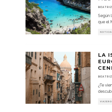
BEATRIZ
Según l
que el 
NOTICIA
LA 
EUR
CEN
BEATRIZ
¿Te vie
descubr
VIAJERO