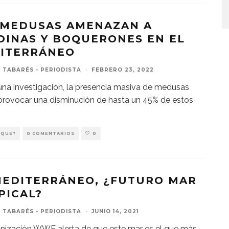
 MEDUSAS AMENAZAN A
DINAS Y BOQUERONES EN EL
ITERRÁNEO
 TABARÉS - PERIODISTA
·
FEBRERO 23, 2022
na investigación, la presencia masiva de medusas
rovocar una disminución de hasta un 45% de estos
 QUE?
0 COMENTARIOS
0
MEDITERRÁNEO, ¿FUTURO MAR
PICAL?
 TABARÉS - PERIODISTA
·
JUNIO 14, 2021
nización WWF alerta de que este mar es el que más