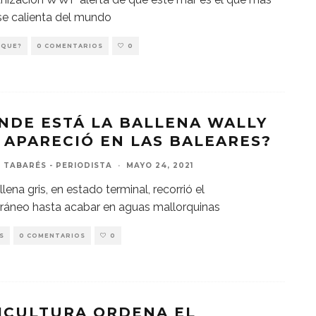
se calienta del mundo
 QUE?
0 COMENTARIOS
0
NDE ESTÁ LA BALLENA WALLY
 APARECIÓ EN LAS BALEARES?
 TABARÉS - PERIODISTA
·
MAYO 24, 2021
lena gris, en estado terminal, recorrió el
ráneo hasta acabar en aguas mallorquinas
S
0 COMENTARIOS
0
ICULTURA ORDENA EL