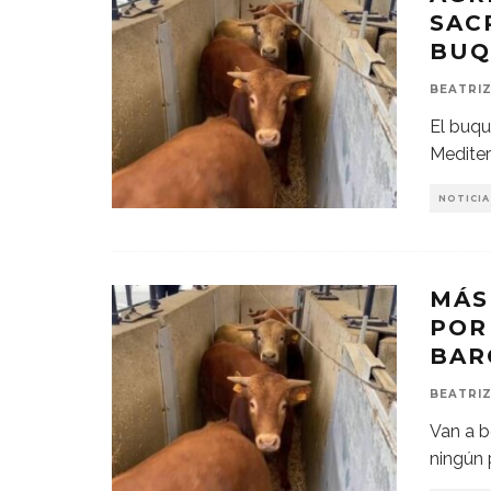
SAC
BUQ
BEATRIZ
El buqu
Mediter
NOTICIA
MÁS
POR
BAR
BEATRIZ
Van a b
ningún 