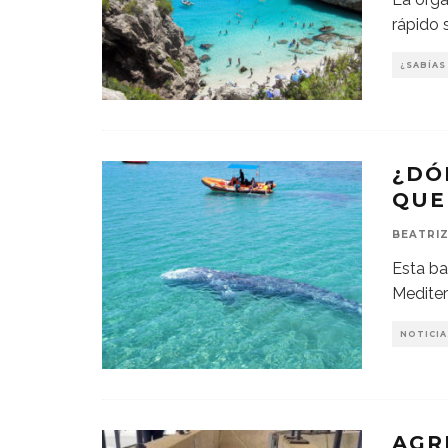
rápido 
¿SABÍAS
¿DÓ
QUE
BEATRIZ
Esta bal
Mediter
NOTICIA
AGR