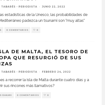
 TABARÉS - PERIODISTA
·
JUNIO 22, 2022
as estadísticas de la Unesco, las probabilidades de
Mediterráneo padezca un tsunami son "muy altas"
S
0 COMENTARIOS
0
ISLA DE MALTA, EL TESORO DE
OPA QUE RESURGIÓ DE SUS
IZAS
 TABARÉS - PERIODISTA
·
FEBRERO 24, 2022
nes a recorrer la isla de Malta durante cuatro días y a
ir sus rincones más llamativos?
S DAKARI
0 COMENTARIOS
0