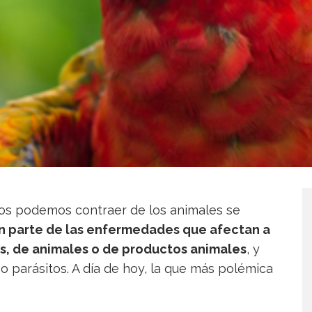
s podemos contraer de los animales se
n parte de las enfermedades que afectan a
s, de animales o de productos animales
, y
 o parásitos. A día de hoy, la que más polémica