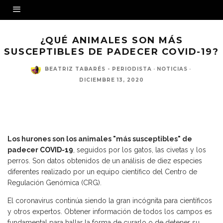
¿QUÉ ANIMALES SON MÁS
SUSCEPTIBLES DE PADECER COVID-19?
BEATRIZ TABARÉS - PERIODISTA
·
NOTICIAS
·
DICIEMBRE 13, 2020
Un estudio del Centro de Regulación Genómica señala a los hurones como una de las
especies más susceptibles
Los hurones son los animales "más susceptibles" de
padecer
COVID-19
, seguidos por los gatos, las civetas y los
perros. Son datos obtenidos de un análisis de diez especies
diferentes realizado por un equipo científico del Centro de
Regulación Genómica (CRG).
El coronavirus continúa siendo la gran incógnita para científicos
y otros expertos. Obtener información de todos los campos es
fundamental para hallar la forma de curarlo o de detener su