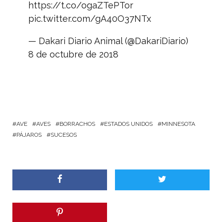
https://t.co/ogaZTePTor
pic.twitter.com/gA40O37NTx
— Dakari Diario Animal (@DakariDiario)
8 de octubre de 2018
AVE
AVES
BORRACHOS
ESTADOS UNIDOS
MINNESOTA
PÁJAROS
SUCESOS