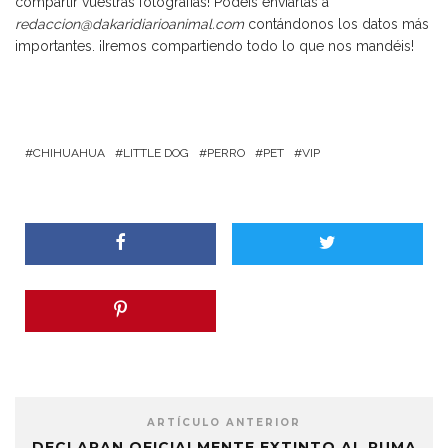
compartir vuestras fotografías! Podéis enviarlas a
redaccion@dakaridiarioanimal.com
contándonos los datos más
importantes. ¡Iremos compartiendo todo lo que nos mandéis!
CHIHUAHUA
LITTLE DOG
PERRO
PET
VIP
ARTÍCULO ANTERIOR
DECLARAN OFICIALMENTE EXTINTO AL PUMA