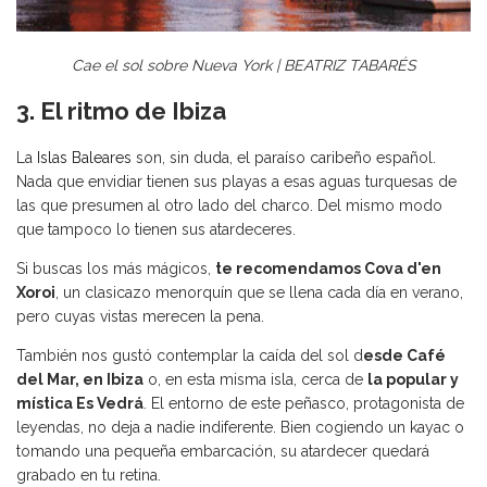
Cae el sol sobre Nueva York | BEATRIZ TABARÉS
3. El ritmo de Ibiza
La
Islas Baleares
son, sin duda, el paraíso caribeño español.
Nada que envidiar tienen sus playas a esas aguas turquesas de
las que presumen al otro lado del charco. Del mismo modo
que tampoco lo tienen sus atardeceres.
Si buscas los más mágicos,
te recomendamos Cova d'en
Xoroi
, un clasicazo menorquín que se llena cada día en verano,
pero cuyas vistas merecen la pena.
También nos gustó contemplar la caída del sol d
esde Café
del Mar, en Ibiza
o, en esta misma isla, cerca de
la popular y
mística Es Vedrá
. El entorno de este peñasco, protagonista de
leyendas, no deja a nadie indiferente. Bien cogiendo un kayac o
tomando una pequeña embarcación, su atardecer quedará
grabado en tu retina.