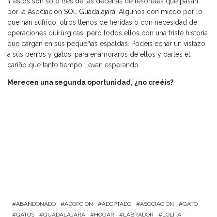
Y estos son solo tres de las decenas de tesoretes que pasan
por la
Asociación SOL Guadalajara
. Algunos con miedo por lo
que han sufrido, otros llenos de heridas o con necesidad de
operaciones quirúrgicas, pero todos ellos con una triste historia
que cargan en sus pequeñas espaldas. Podéis echar un vistazo
a sus
perros
y
gatos
, para enamoraros de ellos y darles el
cariño que tanto tiempo llevan esperando.
Merecen una segunda oportunidad, ¿no creéis?
ABANDONADO
ADOPCIÓN
ADOPTADO
ASOCIACIÓN
GATO
GATOS
GUADALAJARA
HOGAR
LABRADOR
LOLITA