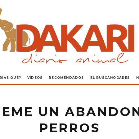
BÍAS QUE?
VÍDEOS
RECOMENDADOS
EL BUSCAHOGARES
N
 TEME UN ABANDO
PERROS