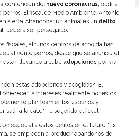
 la contención del
nuevo coronavirus
, podría
perros. El fiscal de Medio Ambiente, Antonio
tén alerta. Abandonar un animal es un
delito
al, deberá ser perseguido.
os fiscales, algunos centros de acogida han
specialmente perros, desde que se anunció el
e están llevando a cabo
adopciones
por vía
ponden estas adopciones y acogidas? "El
i obedecen a intereses realmente honestos
implemente planteamientos espurios y
alir a la calle", ha sugerido el fiscal.
ón especial a estos delitos en el futuro. "Es
arma, se empiecen a producir abandonos de