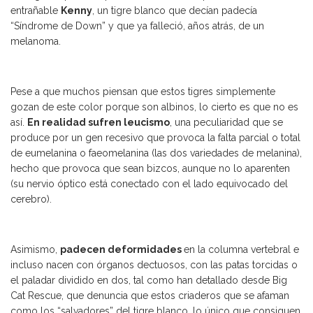
entrañable
Kenny
, un tigre blanco que decían padecía
“Síndrome de Down” y que ya falleció, años atrás, de un
melanoma.
Pese a que muchos piensan que estos tigres simplemente
gozan de este color porque son albinos, lo cierto es que no es
así.
En realidad sufren leucismo
, una peculiaridad que se
produce por un gen recesivo que provoca la falta parcial o total
de eumelanina o faeomelanina (las dos variedades de melanina),
hecho que provoca que sean bizcos, aunque no lo aparenten
(su nervio óptico está conectado con el lado equivocado del
cerebro).
Asimismo,
padecen deformidades
en la columna vertebral e
incluso nacen con órganos dectuosos, con las patas torcidas o
el paladar dividido en dos, tal como han detallado desde Big
Cat Rescue, que denuncia que estos criaderos que se afaman
como los “salvadores” del tigre blanco, lo único que consiguen