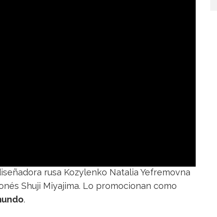
 diseñadora rusa Kozylenko Natalia Yefremovna
ponés Shuji Miyajima. Lo promocionan como
 mundo
.