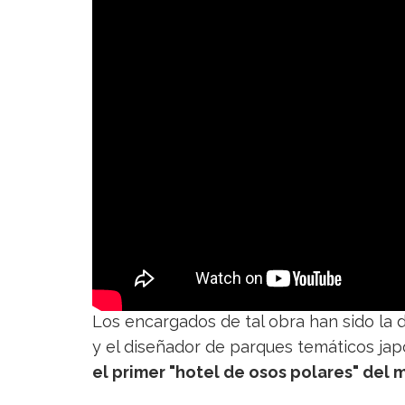
Los encargados de tal obra han sido la
y el diseñador de parques temáticos ja
el primer "hotel de
osos polares
" del