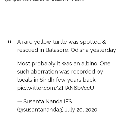
A rare yellow turtle was spotted &
rescued in Balasore, Odisha yesterday.
Most probably it was an albino. One
such aberration was recorded by
locals in Sindh few years back.
pic.twitter.com/ZHAN8bVccU
— Susanta Nanda IFS
(@susantananda3)
July 20, 2020