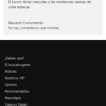
El boom de las mascotas y las residencias caninas de
corta estancia
Recent Comments
No hay comentarios que mostrar.
Categories
¿Sabías que?
El buscahogares
Noticias
Nuestros VIP
Opinión
Recomendados
Reportajes
Viajeros Dakari