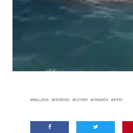
BALLENA
CETÁCEO
CUVIER
VINARÒS
ZIFIO