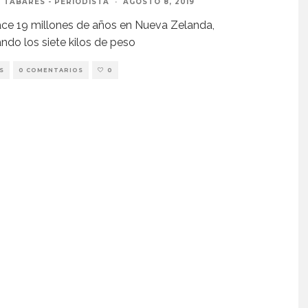
 TABARÉS - PERIODISTA
·
AGOSTO 8, 2019
ace 19 millones de años en Nueva Zelanda,
ndo los siete kilos de peso
S
0 COMENTARIOS
0