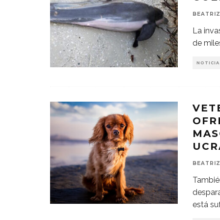
BEATRIZ
La inva
de mile
NOTICIA
VET
OFR
MAS
UCR
BEATRIZ
También
despara
está su