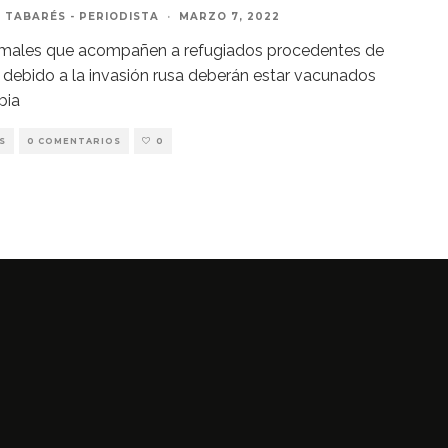
 TABARÉS - PERIODISTA
·
MARZO 7, 2022
imales que acompañen a refugiados procedentes de
 debido a la invasión rusa deberán estar vacunados
bia
S
0 COMENTARIOS
0