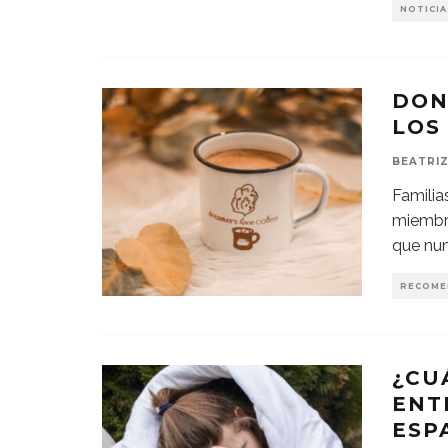
NOTICIA
DON
LOS
BEATRIZ
Familia
miembro
que nu
RECOME
¿CU
ENT
ESP