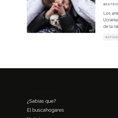
BEATRIZ
Los an
Ucrania
de la ra
NOTICIA
Categories
¿Sabías que?
El buscahogares