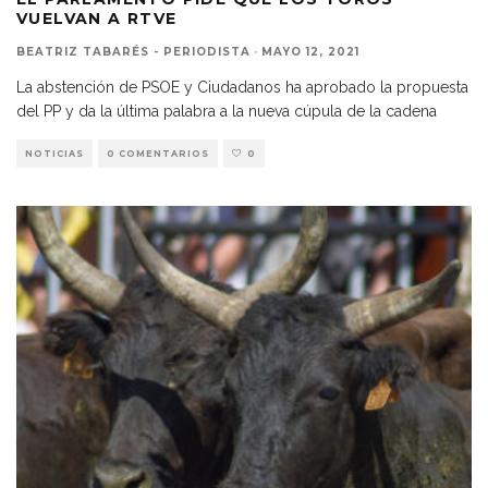
VUELVAN A RTVE
BEATRIZ TABARÉS - PERIODISTA
·
MAYO 12, 2021
La abstención de PSOE y Ciudadanos ha aprobado la propuesta
del PP y da la última palabra a la nueva cúpula de la cadena
NOTICIAS
0 COMENTARIOS
0