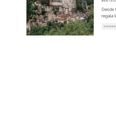
BEATRIZ
Desde C
regala 
VIAJERO