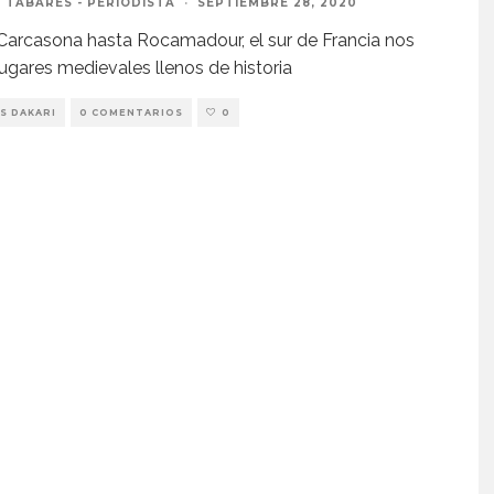
 TABARÉS - PERIODISTA
·
SEPTIEMBRE 28, 2020
arcasona hasta Rocamadour, el sur de Francia nos
lugares medievales llenos de historia
S DAKARI
0 COMENTARIOS
0