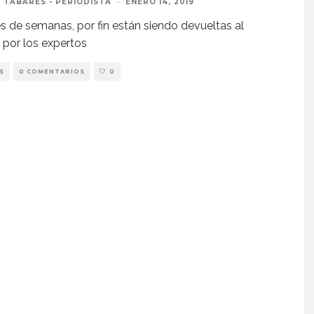
 TABARÉS - PERIODISTA
·
ENERO 14, 2019
 de semanas, por fin están siendo devueltas al
por los expertos
S
0 COMENTARIOS
0