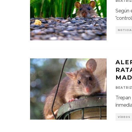
BEATRIZ
Según e
"contro
NOTICIA
ALE
RAT
MAD
BEATRIZ
Trepan 
inmedia
VÍDEOS