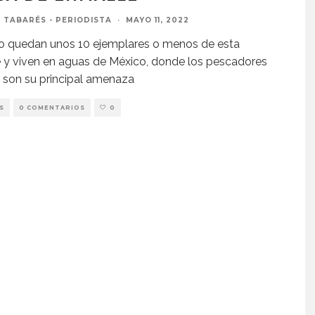
 TABARÉS - PERIODISTA
·
MAYO 11, 2022
o quedan unos 10 ejemplares o menos de esta
 y viven en aguas de México, donde los pescadores
s son su principal amenaza
S
0 COMENTARIOS
0