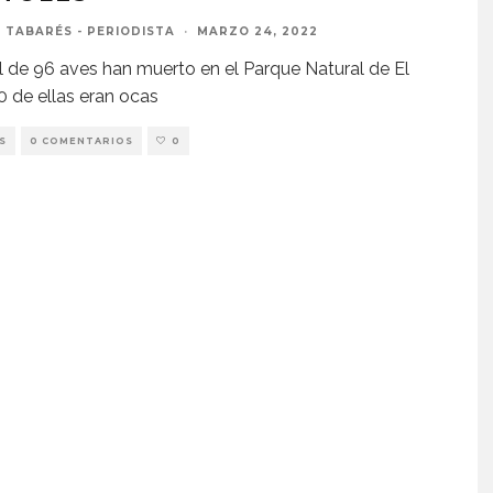
 TABARÉS - PERIODISTA
·
MARZO 24, 2022
l de 96 aves han muerto en el Parque Natural de El
0 de ellas eran ocas
S
0 COMENTARIOS
0