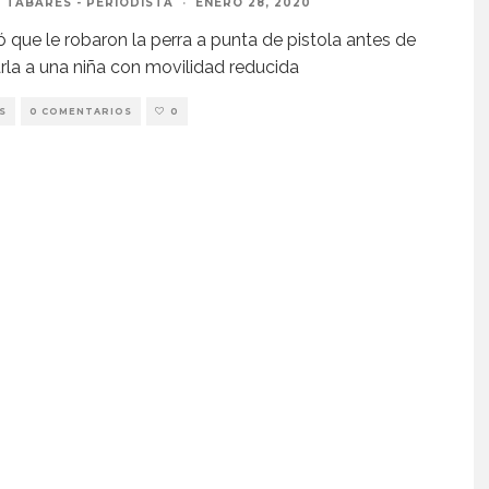
 TABARÉS - PERIODISTA
·
ENERO 28, 2020
 que le robaron la perra a punta de pistola antes de
rla a una niña con movilidad reducida
S
0 COMENTARIOS
0