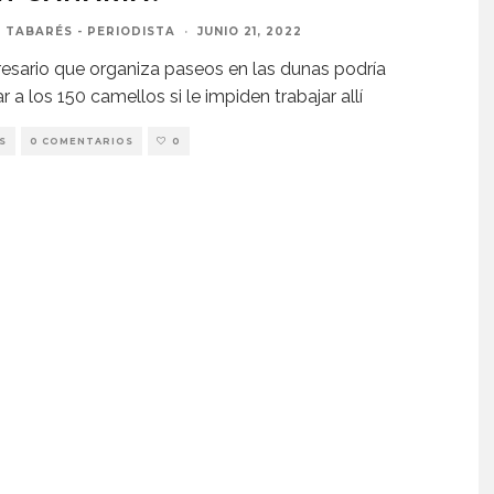
 TABARÉS - PERIODISTA
·
JUNIO 21, 2022
esario que organiza paseos en las dunas podría
ar a los 150 camellos si le impiden trabajar allí
S
0 COMENTARIOS
0