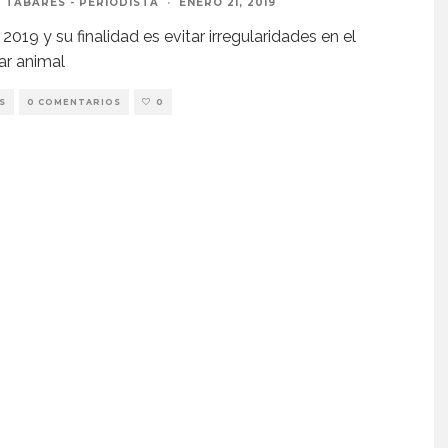
 TABARÉS - PERIODISTA
·
ENERO 21, 2019
2019 y su finalidad es evitar irregularidades en el
ar animal
S
0 COMENTARIOS
0