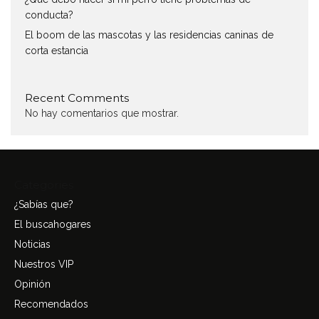
conducta?
El boom de las mascotas y las residencias caninas de
corta estancia
Recent Comments
No hay comentarios que mostrar.
Categories
¿Sabías que?
El buscahogares
Noticias
Nuestros VIP
Opinión
Recomendados