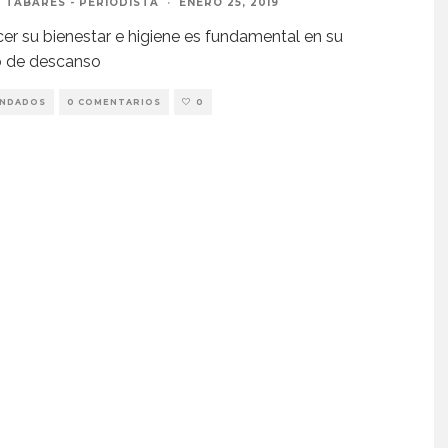
 TABARÉS - PERIODISTA
·
ENERO 25, 2019
er su bienestar e higiene es fundamental en su
o de descanso
NDADOS
0 COMENTARIOS
0