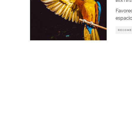
BEATRIZ
Favorec
espaci
RECOME