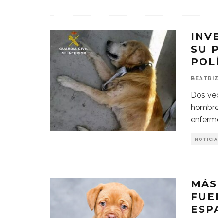
INV
SU 
POL
BEATRIZ
Dos vec
hombre
enferm
NOTICIA
MÁS
FUE
ESP