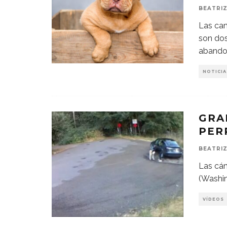
BEATRIZ
Las cam
son dos
abando
NOTICIA
GRA
PER
BEATRIZ
Las cám
(Washin
VÍDEOS