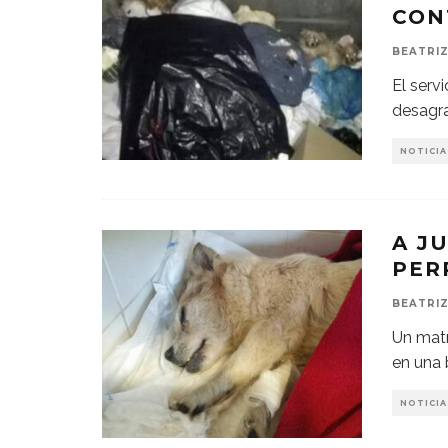
CON
BEATRIZ
El serv
desagr
NOTICIA
A J
PER
BEATRIZ
Un matr
en una 
NOTICIA