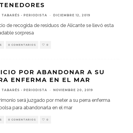
TENEDORES
 TABARÉS - PERIODISTA
·
DICIEMBRE 12, 2019
icio de recogida de residuos de Alicante se llevó esta
adable sorpresa
S
0 COMENTARIOS
0
UICIO POR ABANDONAR A SU
RA ENFERMA EN EL MAR
 TABARÉS - PERIODISTA
·
NOVIEMBRE 20, 2019
imonio será juzgado por meter a su perra enferma
bolsa para abandonarla en el mar
S
0 COMENTARIOS
0