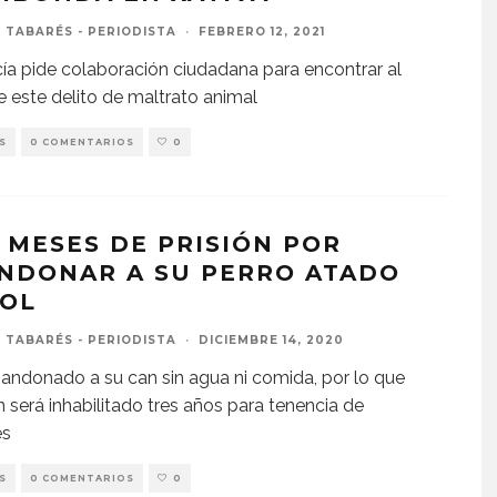
 TABARÉS - PERIODISTA
·
FEBRERO 12, 2021
cía pide colaboración ciudadana para encontrar al
e este delito de maltrato animal
S
0 COMENTARIOS
0
S MESES DE PRISIÓN POR
NDONAR A SU PERRO ATADO
SOL
 TABARÉS - PERIODISTA
·
DICIEMBRE 14, 2020
andonado a su can sin agua ni comida, por lo que
 será inhabilitado tres años para tenencia de
es
S
0 COMENTARIOS
0