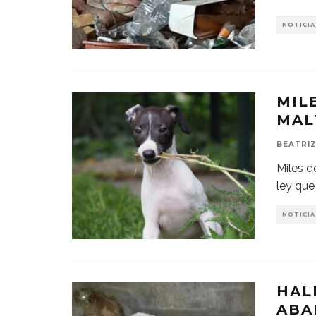
NOTICIA
MIL
MAL
BEATRIZ
Miles d
ley que
NOTICIA
HAL
ABA