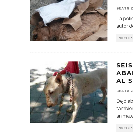
BEATRIZ
La poli
autor d
NOTICIA
SEI
ABA
AL 
BEATRIZ
Dejó ab
también
animal
NOTICIA