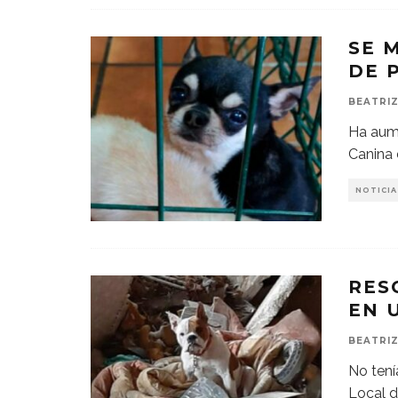
SE 
DE 
BEATRIZ
Ha aum
Canina
NOTICIA
RES
EN 
BEATRIZ
No tení
Local d