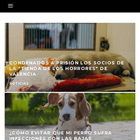
CONDENADOS A PRISIÓN LOS SOCIOS DE
LA "TIENDA DE LOS HORRORES" DE
VALENCIA
NOTICIAS
¿CÓMO EVITAR QUE MI PERRO SUFRA
INFECCIONES CON LAS BAJAS