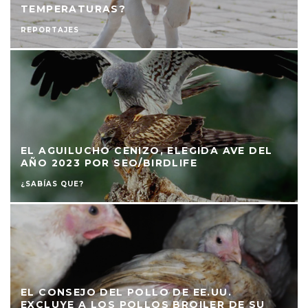
TEMPERATURAS?
REPORTAJES
EL AGUILUCHO CENIZO, ELEGIDA AVE DEL
AÑO 2023 POR SEO/BIRDLIFE
¿SABÍAS QUE?
EL CONSEJO DEL POLLO DE EE.UU.
EXCLUYE A LOS POLLOS BROILER DE SU