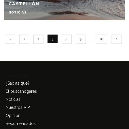
CASTELLÓN
NOTICIAS
1
2
3
4
5
…
116
Categories
¿Sabías que?
El buscahogares
Noticias
Nuestros VIP
Opinión
Recomendados